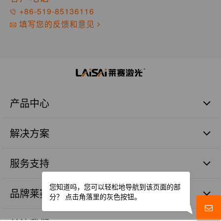
+86-519-85136116
填写您的反馈和意见
产品中心
激光扫平仪
解决方案
激光标线仪
激光标点仪
商业建筑施工篇
瓷砖铺贴
服务支持
管道施工篇
激光数字水平尺
农业土地整平篇
品质保证
您知道吗，您可以轻松地导航到该页面的部
激光测量仪器
砼面摊铺篇
品牌莱赛
售后服务
分？
点击角落里的灰色按钮。
激光组件
远程测距篇
服务网点
品牌价值
机械工程激光探测器