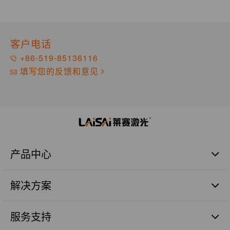
客户电话
+86-519-85136116
填写您的反馈和意见
产品中心
激光扫平仪
解决方案
激光标线仪
激光标点仪
商业建筑施工篇
瓷砖铺贴
服务支持
管道施工篇
激光数字水平尺