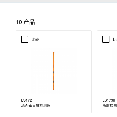
10
产品
比较
比
LS172
LS173II
墙面垂直度检测仪
角度检测