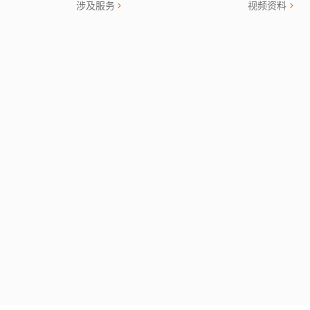
涉及服务
视频资料