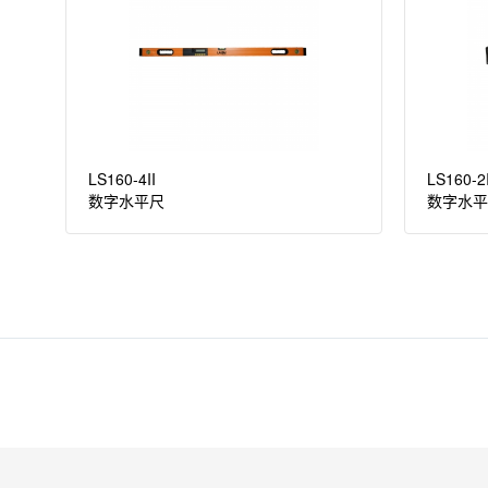
LS160-4II
LS160-2I
数字水平尺
数字水平