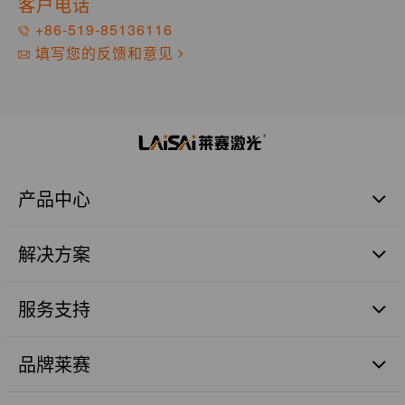
客户电话
+86-519-85136116
填写您的反馈和意见
产品中心
激光扫平仪
解决方案
激光标线仪
激光标点仪
商业建筑施工篇
瓷砖铺贴
服务支持
管道施工篇
激光数字水平尺
农业土地整平篇
品质保证
激光测量仪器
砼面摊铺篇
品牌莱赛
售后服务
激光组件
远程测距篇
服务网点
品牌价值