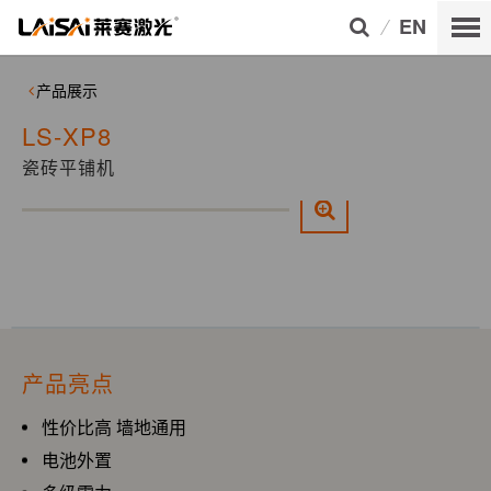
EN
产品展示
LS-XP8
瓷砖平铺机
1/0
产品亮点
性价比高 墙地通用
电池外置