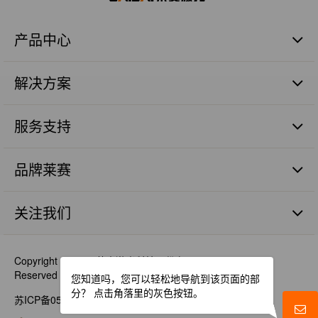
产品中心
激光扫平仪
解决方案
激光标线仪
激光标点仪
商业建筑施工篇
瓷砖铺贴
服务支持
管道施工篇
激光数字水平尺
农业土地整平篇
品质保证
激光测量仪器
砼面摊铺篇
品牌莱赛
售后服务
激光组件
远程测距篇
服务网点
品牌价值
机械工程激光探测器
涉及服务
关注我们
人才理念
激光探测&遥控器
最新消息
工程机械激光智能装备
视频资料
Copyright © 2021 莱赛激光科技股份有限公司 All Rights
精准农业
Reserved
您知道吗，您可以轻松地导航到该页面的部
激光管道仪
分？
点击角落里的灰色按钮。
苏ICP备05077442号-1
附件