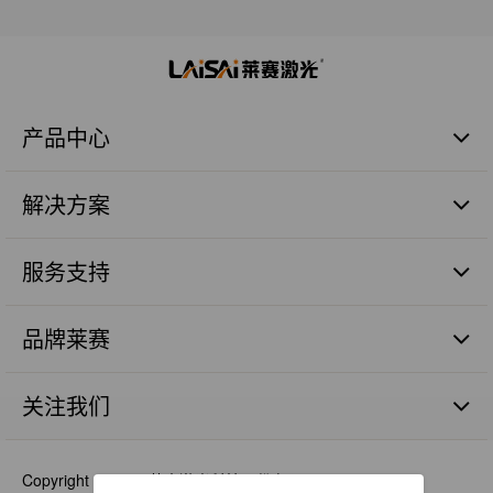
产品中心
激光扫平仪
解决方案
激光标线仪
激光标点仪
商业建筑施工篇
瓷砖铺贴
服务支持
管道施工篇
激光数字水平尺
农业土地整平篇
品质保证
激光测量仪器
砼面摊铺篇
品牌莱赛
售后服务
激光组件
远程测距篇
服务网点
品牌价值
机械工程激光探测器
涉及服务
关注我们
人才理念
激光探测&遥控器
最新消息
工程机械激光智能装备
视频资料
Copyright © 2021 莱赛激光科技股份有限公司 All Rights
精准农业