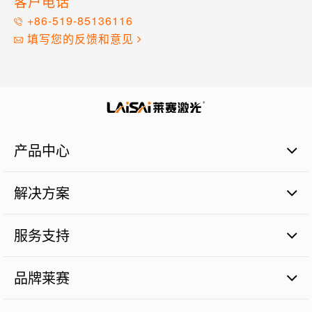
客户电话
+86-519-85136116
填写您的反馈和意见
产品中心
激光扫平仪
解决方案
激光标线仪
激光标点仪
商业建筑施工篇
瓷砖铺贴
服务支持
管道施工篇
激光数字水平尺
农业土地整平篇
品质保证
激光测量仪器
砼面摊铺篇
品牌莱赛
售后服务
激光组件
远程测距篇
服务网点
品牌价值