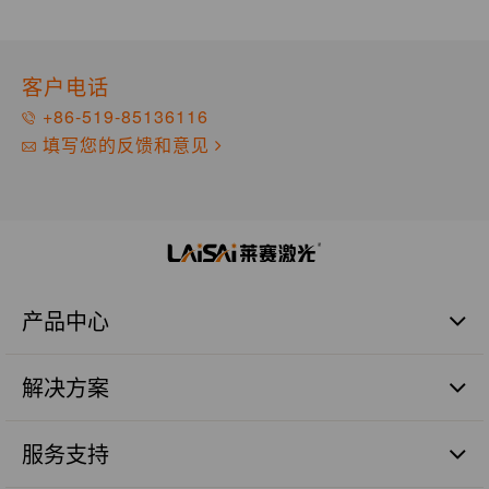
客户电话
+86-519-85136116
填写您的反馈和意见
产品中心
激光扫平仪
解决方案
激光标线仪
激光标点仪
商业建筑施工篇
瓷砖铺贴
服务支持
管道施工篇
激光数字水平尺
农业土地整平篇
品质保证