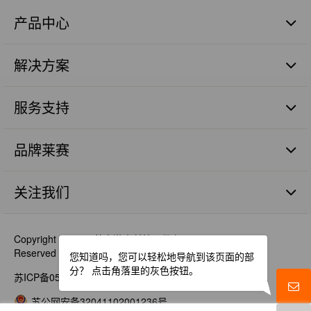
产品中心
激光扫平仪
解决方案
激光标线仪
激光标点仪
商业建筑施工篇
瓷砖铺贴
服务支持
管道施工篇
激光数字水平尺
农业土地整平篇
品质保证
激光测量仪器
砼面摊铺篇
品牌莱赛
售后服务
激光组件
远程测距篇
服务网点
品牌价值
机械工程激光探测器
涉及服务
关注我们
人才理念
激光探测&遥控器
最新消息
工程机械激光智能装备
视频资料
Copyright © 2021 莱赛激光科技股份有限公司 All Rights
精准农业
Reserved
您知道吗，您可以轻松地导航到该页面的部
激光管道仪
分？
点击角落里的灰色按钮。
苏ICP备05077442号-1
附件
苏公网安备32041102001236号
优镭系列