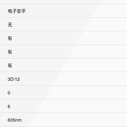
电子安平
无
有
有
有
3D/12
0
6
635nm