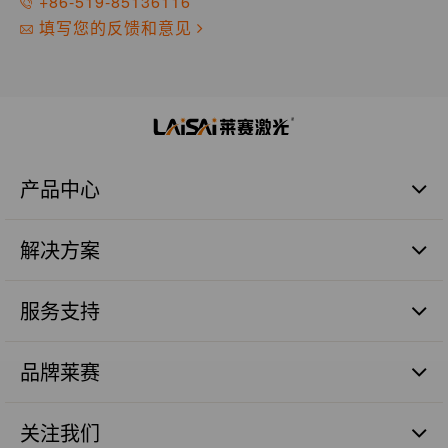
+86-519-85136116
填写您的反馈和意见
产品中心
激光扫平仪
解决方案
激光标线仪
激光标点仪
商业建筑施工篇
瓷砖铺贴
服务支持
管道施工篇
激光数字水平尺
农业土地整平篇
品质保证
激光测量仪器
砼面摊铺篇
品牌莱赛
售后服务
激光组件
远程测距篇
服务网点
品牌价值
机械工程激光探测器
涉及服务
关注我们
人才理念