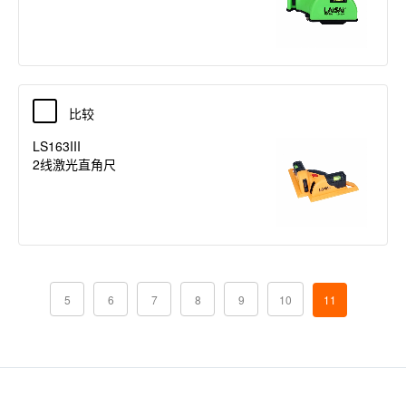
比较
LS163III
2线激光直角尺
5
6
7
8
9
10
11