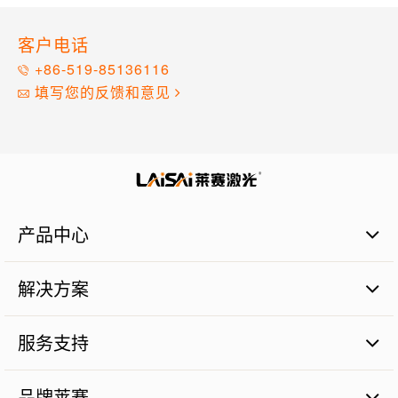
客户电话
+86-519-85136116
填写您的反馈和意见
产品中心
激光扫平仪
解决方案
激光标线仪
激光标点仪
商业建筑施工篇
瓷砖铺贴
服务支持
管道施工篇
激光数字水平尺
农业土地整平篇
品质保证
激光测量仪器
砼面摊铺篇
品牌莱赛
售后服务