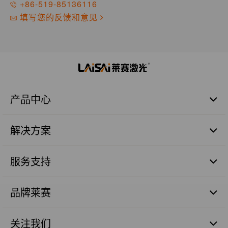
+86-519-85136116
填写您的反馈和意见
产品中心
激光扫平仪
解决方案
激光标线仪
激光标点仪
商业建筑施工篇
瓷砖铺贴
服务支持
管道施工篇
激光数字水平尺
农业土地整平篇
品质保证
激光测量仪器
砼面摊铺篇
品牌莱赛
售后服务
激光组件
远程测距篇
服务网点
品牌价值
机械工程激光探测器
涉及服务
关注我们
人才理念