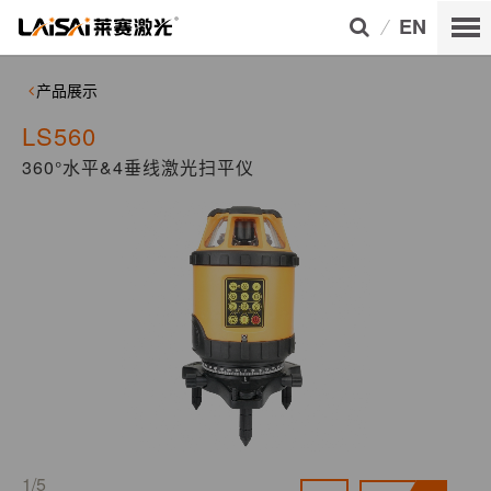
EN
产品展示
LS560
360°水平&4垂线激光扫平仪
1/5