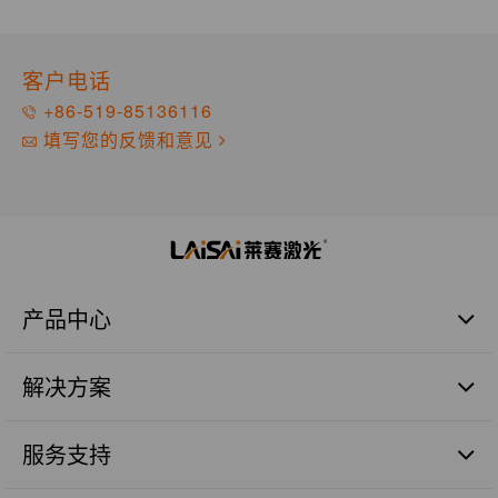
客户电话
+86-519-85136116
填写您的反馈和意见
产品中心
激光扫平仪
解决方案
激光标线仪
激光标点仪
商业建筑施工篇
瓷砖铺贴
服务支持
管道施工篇
激光数字水平尺
农业土地整平篇
品质保证