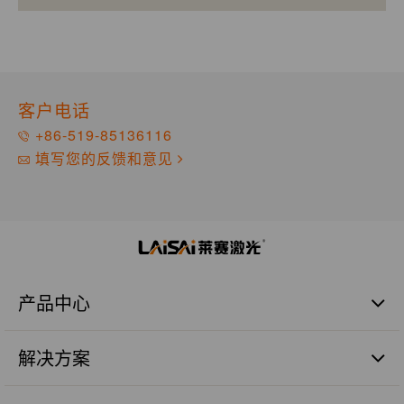
客户电话
+86-519-85136116
填写您的反馈和意见
产品中心
激光扫平仪
解决方案
激光标线仪
激光标点仪
商业建筑施工篇