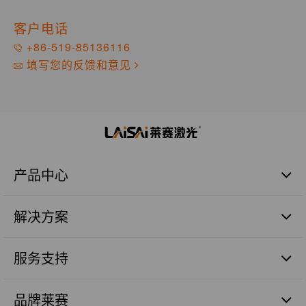
客户电话
+86-519-85136116
填写您的反馈和意见
产品中心
激光扫平仪
解决方案
激光标线仪
激光标点仪
商业建筑施工篇
瓷砖铺贴
服务支持
管道施工篇
激光数字水平尺
农业土地整平篇
品质保证
激光测量仪器
砼面摊铺篇
品牌莱赛
售后服务