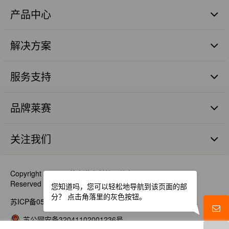
产品中心
激光扫平仪
解决方案
激光标线仪
激光标点仪
商业建筑施工篇
瓷砖铺贴
服务支持
管道施工篇
激光数字水平尺
农业土地整平篇
品质保证
激光测量仪器
砼面摊铺篇
品牌莱赛
售后服务
激光组件
远程测距篇
服务网点
品牌价值
机械工程激光探测器
涉及服务
关注我们
人才理念
激光探测&遥控器
最新消息
工程机械激光智能装备
视频资料
Copyright © 2021 莱赛激光科技股份有限公司 All Rights
精准农业
Reserved
您知道吗，您可以轻松地导航到该页面的部
激光管道仪
分？
点击角落里的灰色按钮。
苏ICP备05077442号-1
附件
苏公网安备32041102001236号
优镭系列