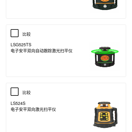
比较
LSG525TS
电子安平双向自动跟踪激光扫平仪
比较
LS524S
电子安平双向激光扫平仪