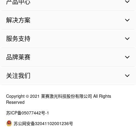
产品中心
激光扫平仪
解决方案
激光标线仪
激光标点仪
商业建筑施工篇
瓷砖铺贴
服务支持
管道施工篇
激光数字水平尺
农业土地整平篇
品质保证
激光测量仪器
砼面摊铺篇
品牌莱赛
售后服务
激光组件
远程测距篇
服务网点
品牌价值
机械工程激光探测器
涉及服务
关注我们
人才理念
激光探测&遥控器
最新消息
工程机械激光智能装备
视频资料
Copyright © 2021 莱赛激光科技股份有限公司 All Rights
精准农业
Reserved
激光管道仪
苏ICP备05077442号-1
附件
苏公网安备32041102001236号
优镭系列
智慧测量