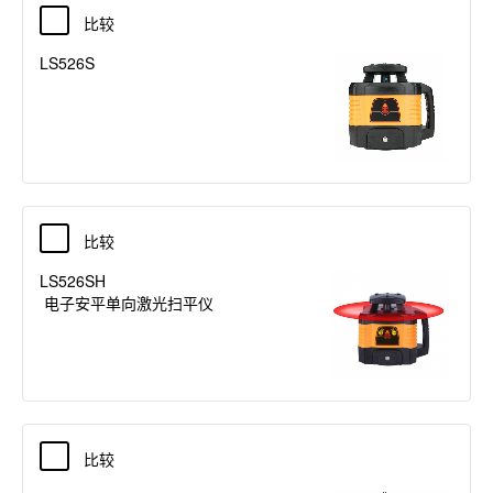
比较
LS526S
比较
LS526SH
电子安平单向激光扫平仪
比较