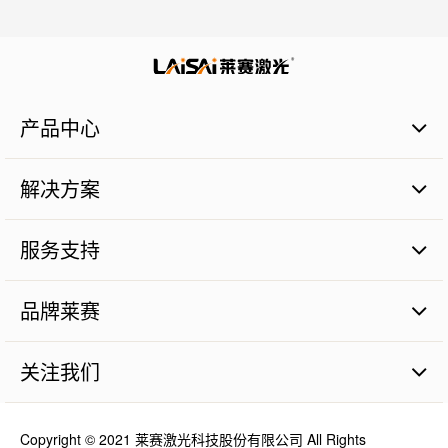
产品中心
激光扫平仪
解决方案
激光标线仪
激光标点仪
商业建筑施工篇
瓷砖铺贴
服务支持
管道施工篇
激光数字水平尺
农业土地整平篇
品质保证
激光测量仪器
砼面摊铺篇
品牌莱赛
售后服务
激光组件
远程测距篇
服务网点
品牌价值
机械工程激光探测器
涉及服务
关注我们
人才理念
激光探测&遥控器
最新消息
工程机械激光智能装备
视频资料
Copyright © 2021 莱赛激光科技股份有限公司 All Rights