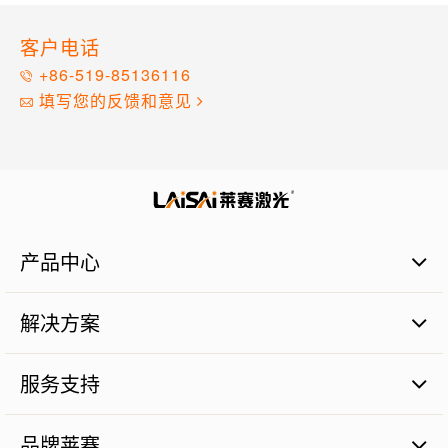
客户电话
+86-519-85136116
填写您的反馈和意见
产品中心
激光扫平仪
解决方案
激光标线仪
激光标点仪
商业建筑施工篇
瓷砖铺贴
服务支持
管道施工篇
激光数字水平尺
农业土地整平篇
品质保证
激光测量仪器
砼面摊铺篇
品牌莱赛
售后服务