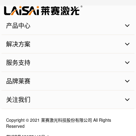
产品中心
激光扫平
仪
解决方案
激光标线
商业建筑施工
仪
篇
服务支持
激光标点
管道施工
仪
品质保
篇
证
瓷砖铺
品牌莱赛
农业土地整平
贴
售后服
篇
品牌价
务
激光数字水平
值
砼面摊铺
关注我们
尺
服务网
篇
人才理
点
激光测量仪
念
远程测距
器
涉及服
篇
最新消
Copyright © 2021 莱赛激光科技股份有限公司 All Rights
务
激光组
息
Reserved
件
视频资