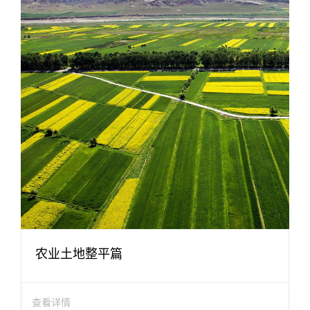
农业土地整平篇
查看详情