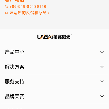
+86-519-85136116
填写您的反馈和意见
产品中心
激光扫平仪
解决方案
激光标线仪
激光标点仪
商业建筑施工篇
瓷砖铺贴
服务支持
管道施工篇
激光数字水平尺
农业土地整平篇
品质保证
激光测量仪器
砼面摊铺篇
品牌莱赛
售后服务
激光组件
远程测距篇
服务网点
品牌价值
机械工程激光探测器